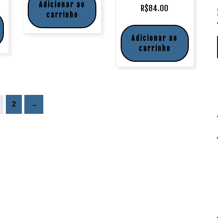
Adicionar ao
R$
84.00
carrinho
Adicionar ao
carrinho
2
→