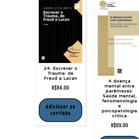
24. Escrever o
Trauma: de
Freud a Lacan
A doença
mental entre
R$
94.00
parênteses:
Saúde mental,
fenomenologia
e
Adicionar ao
psicopatologia
carrinho
crítica
R$
69.00