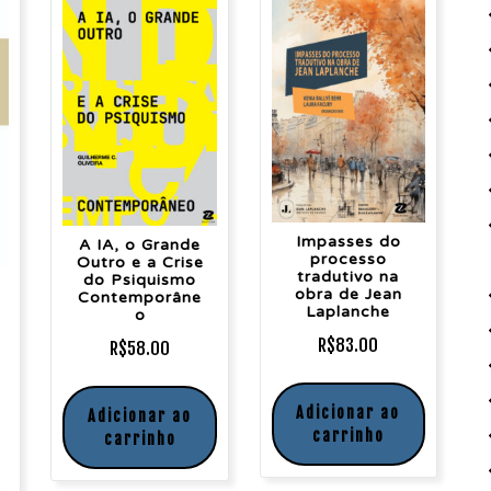
Impasses do
A IA, o Grande
processo
Outro e a Crise
tradutivo na
do Psiquismo
obra de Jean
Contemporâne
Laplanche
o
R$
83.00
R$
58.00
Adicionar ao
Adicionar ao
carrinho
carrinho