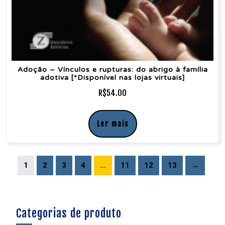
Adoção – Vínculos e rupturas: do abrigo à família
adotiva [*Disponível nas lojas virtuais]
R$
54.00
Ler mais
1
2
3
4
…
11
12
13
→
Categorias de produto