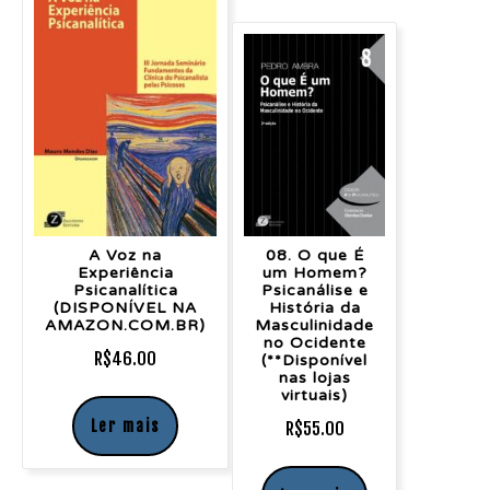
A Voz na
08. O que É
Experiência
um Homem?
Psicanalítica
Psicanálise e
(DISPONÍVEL NA
História da
AMAZON.COM.BR)
Masculinidade
no Ocidente
R$
46.00
(**Disponível
nas lojas
virtuais)
Ler mais
R$
55.00