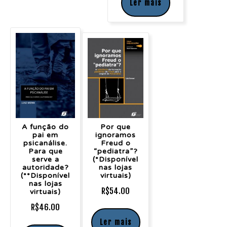
Ler mais
A função do
Por que
pai em
ignoramos
psicanálise.
Freud o
Para que
“pediatra”?
serve a
(*Disponível
autoridade?
nas lojas
(**Disponível
virtuais)
nas lojas
R$
54.00
virtuais)
R$
46.00
Ler mais