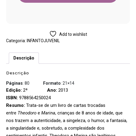
Add to wishlist
Categoria:
INFANTOJUVENIL
Descrição
Descrição
Páginas
: 80
Formato
: 21×14
Edição:
2ª
Ano:
2013
ISBN:
9788564250024
Resumo:
Trata-se de um livro de cartas trocadas
entre
Theodoro
e
Marina
, crianças de 8 anos de idade, que
nos trazem a autenticidade, a singeleza, o humor, a fantasia,
a singularidade e, sobretudo, a complexidade dos
sentimentos infantis. Theodoro e Marina são legítimos