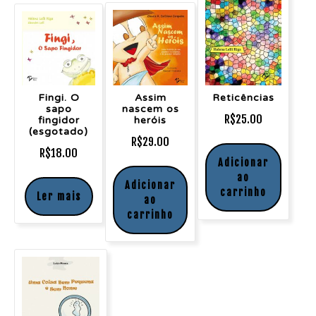
Fingi. O
Assim
Reticências
sapo
nascem os
R$
25.00
fingidor
heróis
(esgotado)
R$
29.00
R$
18.00
Adicionar
ao
Adicionar
carrinho
Ler mais
ao
carrinho