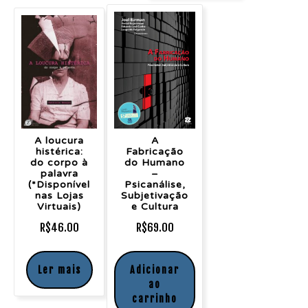
A loucura
A
histérica:
Fabricação
do corpo à
do Humano
palavra
–
(*Disponível
Psicanálise,
nas Lojas
Subjetivação
Virtuais)
e Cultura
R$
46.00
R$
69.00
Ler mais
Adicionar
ao
carrinho