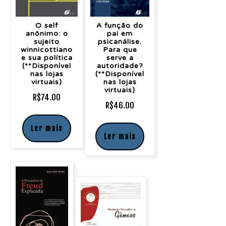
O self
A função do
anônimo: o
pai em
sujeito
psicanálise.
winnicottiano
Para que
e sua política
serve a
(**Disponível
autoridade?
nas lojas
(**Disponível
virtuais)
nas lojas
virtuais)
R$
74.00
R$
46.00
Ler mais
Ler mais