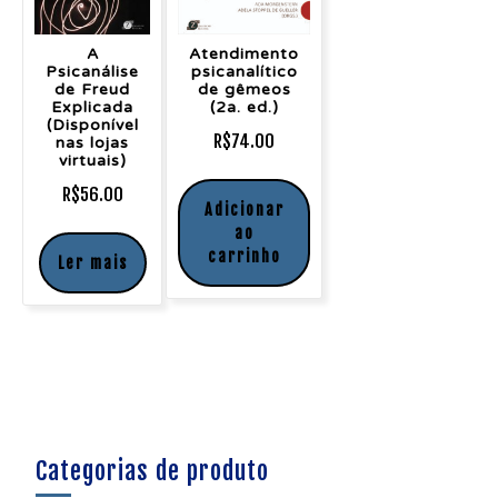
A
Atendimento
Psicanálise
psicanalítico
de Freud
de gêmeos
Explicada
(2a. ed.)
(Disponível
R$
74.00
nas lojas
virtuais)
R$
56.00
Adicionar
ao
carrinho
Ler mais
Categorias de produto